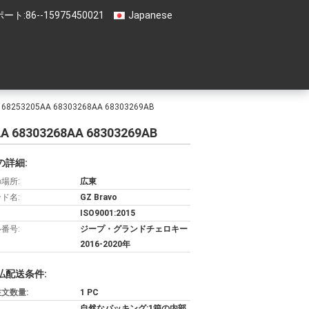
ート:
86--15975450021
Japanese
3205AA 68303268AA 68303269AB
8303268AA 68303269AB
の詳細:
場所:
広東
ド名:
GZ Bravo
ISO9001:2015
番号:
ジープ・グランドチェロキー
2016-2020年
払配送条件:
文数量:
1 PC
自然なパッキング:1箱の内部