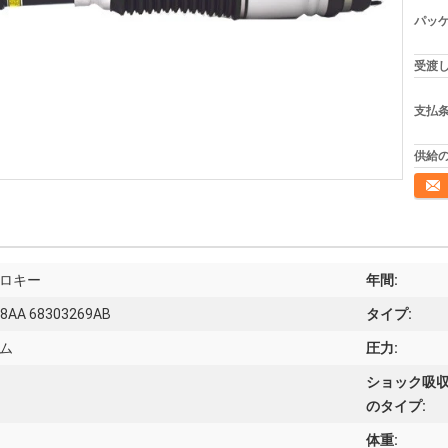
パッケ
受渡し
支払条
供給の
連絡
ロキー
年間:
68AA 68303269AB
タイプ:
ム
圧力:
ショック吸
のタイプ:
体重: