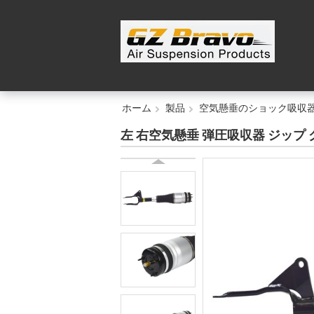
ホーム
製品
空気懸垂のショック吸収
左 右空気懸垂 弾圧吸収器 ジップ グランドチ