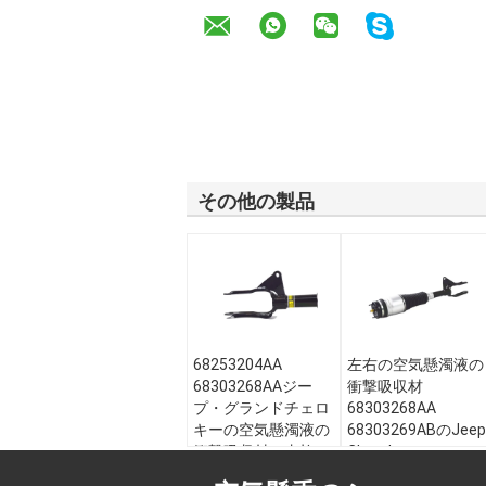
その他の製品
68253204AA
左右の空気懸濁液の
68303268AAジー
衝撃吸収材
プ・グランドチェロ
68303268AA
キーの空気懸濁液の
68303269ABのJeep
衝撃吸収材の支柱
Cherokee
モデル:
ジープ・グ
モデル:
ジープ・グ