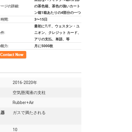
ージの詳細:
の茶色箱、茶色の強いカート
ン箱1箱あたりの4部分の一つ
時間:
3〜15日
最初にT/T、ウェスタン・ユ
件:
ニオン、クレジット カード、
アリの支払、単語、等
能力:
月に5000枚
先
2016-2020年
空気懸濁液の支柱
Rubber+Air
収器
ガスで満たされる
10