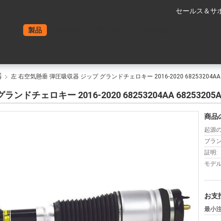
セールス＆サポ
ホーム
製品
企業情報
お問い合わせ
見積依頼
器
左 右空気懸垂 弾圧吸収器 ジップ グランドチェロキー 2016-2020 68253204AA 6825
ェロキー 2016-2020 68253204AA 68253205AA 6
商品
起源の
ブラン
証明:
モデル
お支
最小注