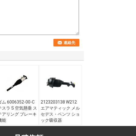
ゴム 6006352-00-C
2123203138 W212
テスラ S 空気懸垂 ス
エアマティック メル
テアリング ブレーキ
セデス・ベンツ ショ
機能
ック吸収器
ポイント:
空気懸垂
ポイント:
空気懸垂
ショック; 空気懸垂
ショック; 空気懸垂