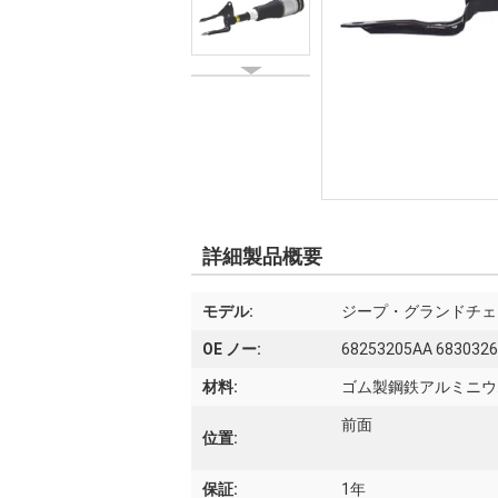
詳細製品概要
モデル:
ジープ・グランドチェ
OE ノー:
68253205AA 683032
材料:
ゴム製鋼鉄アルミニウ
前面
位置:
保証:
1年