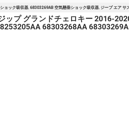
気懸垂ショック吸収器
,
68303269AB 空気懸垂ショック吸収器
,
ジープ エア 
プ グランドチェロキー 2016-2020 左
8253205AA 68303268AA 68303269