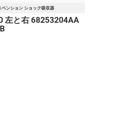
サスペンション ショック吸収器
と右 68253204AA
AB