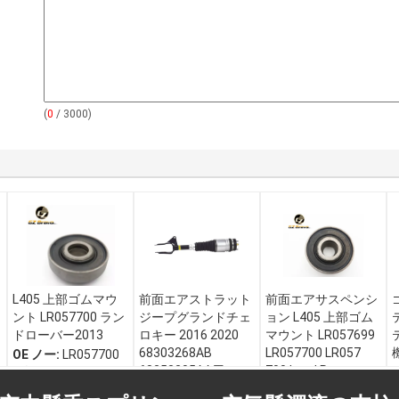
(
0
/ 3000)
L405 上部ゴムマウ
前面エアストラット
前面エアサスペンシ
ント LR057700 ラン
ジープグランドチェ
ョン L405 上部ゴム
ドローバー2013
ロキー 2016 2020
マウント LR057699
68303268AB
LR057700 LR057
OE ノー:
LR057700
68253205AA用のエ
700 Land Rover
保証:
12ヶ月
アサスペンションシ
2013-
自動車モデル:
ラン