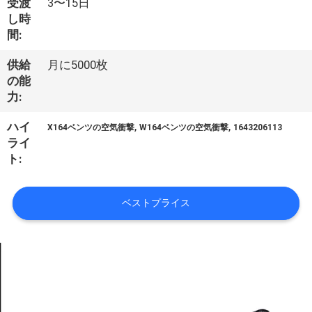
受渡
3〜15日
し時
私
間:
達
供給
月に5000枚
に
の能
力:
連
,
,
ハイ
X164ベンツの空気衝撃
W164ベンツの空気衝撃
1643206113
絡
ライ
ト:
し
な
ベストプライス
さ
い
引