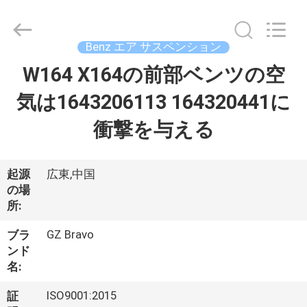
ア
マ
テ
ィ
ッ
Benz エア サスペンション
ク
シ
W164 X164の前部ベンツの空
家
ョ
ッ
ク
気は1643206113 164320441に
メ
ル
製
セ
衝撃を与える
デ
ス・
品
ベ
ン
ツ
起源
広東,中国
supplier.
Copyright
の場
私
©
2020
所:
-
達
2025
Guangzhou
GZ Bravo
ブラ
Bravo
に
Auto
ンド
Parts
Limited.
名:
つ
All
Rights
Reserved.
ISO9001:2015
証
Developed