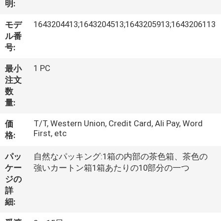
い
by
明:
ECER
て
1643204413;1643204513;1643205913;1643206113
モデ
ル番
号:
工
1 PC
最小
場
注文
旅
数
量:
行
T/T, Western Union, Credit Card, Ali Pay, Word
価
First, etc
格:
品
パッ
自然なパッキング:1箱の内部の茶色箱、茶色の
質
ケー
強いカートン箱1箱あたりの10部分の一つ
ジの
管
詳
細:
理