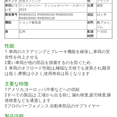
ポイント
空気スプリング
色
ブラック
用
車両につ
ランドローバー・ランジェローバー・スポーツ
位置
後部
2015
いて
を
製造番号
RKB000151 RKB500240 RKB500280
保証
12ヶ月
RKB500082 RKB500130
機能
ショック吸収器
材料
鋼,アルミ,
要
ゴム
港
広州
配達
7~15日
求
時間
性能:
し
1. 車両のステアリングとブレーキ機能を確保し,車両の安
な
全性を向上させる.
2重い車両が他の部品を損傷するのを防ぐため
さ
3. 車両のオフロード性能は,極端な天候でも改善され,騒音
は低く,摩擦は小さく,使用寿命は長くなります.
い
主要な特徴:
1アメリカ,ヨーロッパ,中東などへの供給
2すべての製品は 工場から出る前に 漏れ検査,疲労検査,爆
発検査などを通過します
3プロのパーフォメンス 自動車部品のサプライヤー
製品説明: