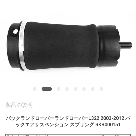
私
達
に
連
絡
し
な
さ
製品の説明
い
バックランドローバーランドローバーL322 2003-2012 バ
ックエアサスペンション スプリング RKB000151
引