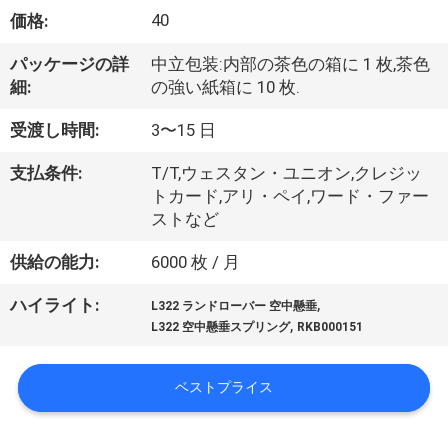
い
40
価格:
て
パッケージの詳
中立包装:内部の茶色の箱に 1 枚,茶色
細:
の強い紙箱に 10 枚.
工
受渡し時間:
3〜15 日
場
支払条件:
T/T,ウェスタン・ユニオン,クレジッ
旅
トカード,アリ・ペイ,ワード・ファー
ストなど
行
供給の能力:
6000 枚 / 月
品
,
ハイライト:
L322 ランドローバー 空中懸垂
,
L322 空中懸垂スプリング
RKB000151
質
管
ベストプライス
理