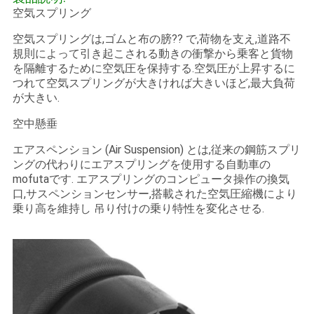
空気スプリング
空気スプリングは,ゴムと布の膀?? で,荷物を支え,道路不
規則によって引き起こされる動きの衝撃から乗客と貨物
を隔離するために空気圧を保持する.空気圧が上昇するに
つれて空気スプリングが大きければ大きいほど,最大負荷
が大きい.
空中懸垂
エアスペンション (Air Suspension) とは,従来の鋼筋スプリ
ングの代わりにエアスプリングを使用する自動車の
mofutaです. エアスプリングのコンピュータ操作の換気
口,サスペンションセンサー,搭載された空気圧縮機により
乗り高を維持し 吊り付けの乗り特性を変化させる.