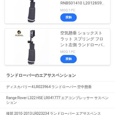
RNB501410 L2012859
ランドローバー L322
MOQ:1 PC
2003-2012 ADS付き
接触
空気懸垂 ショックスト
ラット スプリング フロ
ント左側 ランドローバ
ー 2003 2004-2009
MOQ:1 PC
RNB000750 RNB000740
接触
無ADS
ランドローバーのエアサスペンション
ディスカバリー4 LR023964 ランドローバー 空中懸垂
Range Rover L322 HSE LR041777 エアコンプレッサー サスペン
ション
後部 2010-2013 LR023234 ランドローバー エアサスペンス