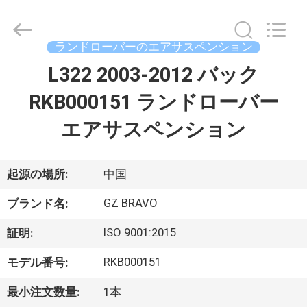
プ
ラ
イ
ヤ
ー.
ランドローバーのエアサスペンション
Copyright
©
L322 2003-2012 バック
家
2020
-
2025
RKB000151 ランドローバー
air-
suspensionshock.com.
All
製
Rights
エアサスペンション
Reserved.
Developed
品
by
ECER
起源の場所:
中国
私
GZ BRAVO
ブランド名:
達
ISO 9001:2015
証明:
に
RKB000151
モデル番号:
つ
最小注文数量:
1本