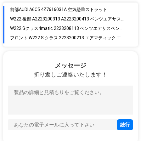
前部AUDI A6C5 4Z7616031A 空気懸垂ストラット
W222 後部 A2223200313 A2223200413 ベンツエアサスペンション
W222 Sクラス4matic 2223208113 ベンツエアサスペンション
フロント W222 S クラス 2223200213 エアマティック エアサスペンション
アウディA8d4 フロント 4h0616039ad ショック吸収器
ゴムBMWE71 37106790078 空気懸垂修理キット
メッセージ
BMW X5 E53 フロント 3711 6757 501 ショック吸収器 修理キット
折り返しご連絡いたします！
Bmw X5 E53 後部 37126750355 空気懸垂修理キット
Lr3 Rnb501580 Rnb501250 Rnb501620 エアバッグ ローズ
Lr3 Lr4 ディスカバリー 3 Rtd501090 空気懸垂修理キット
ジャガーXJ6 ゴム 2.5MM C2C41343 エアスプリング ベロー
BENZ Maybach W240 2403202013 l エアバッグ 懸垂 ショック
吸着 バンパー C2c41341 ジャガー Xj60 空気懸垂ストラット
バンプストップ バンズW220 2203205013 空気懸垂修理キット