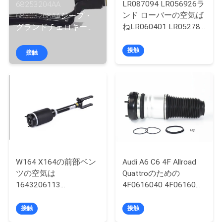
い
LR087094 LR056926ラ
68253204AA
ンド ローバーの空気ば
68303268AAジープ・
て
ねLR060401 LR052787
グランドチェロキーの
LR087093
空気懸濁液の衝撃吸収
材の支柱
工
接触
接触
場
旅
行
品
W164 X164の前部ベン
Audi A6 C6 4F Allroad
質
ツの空気は
Quattroのための
管
1643206113
4F0616040 4F06160の
164320441に衝撃を与
前部空気ばね
理
える
接触
接触