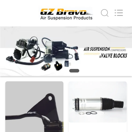
supplier.
Copyright
©
2020
-
2026
Guangzhou
家
Bravo
Auto
Parts
Limited.
All
製
Rights
Reserved.
Developed
品
by
ECER
私
達
に
つ