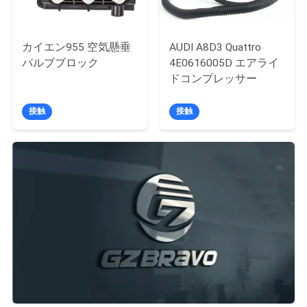
用
を
カイエン955 空気懸垂
AUDI A8D3 Quattro
バルブブロック
4E0616005D エアライ
要
ドコンプレッサー
求
接触
接触
し
な
さ
い
地
図