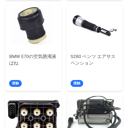
私
達
に
連
絡
BMW E70の空気懸濁液
S280 ベンツ エアサス
ばね
ペンション
し
な
接触
接触
さ
い
引