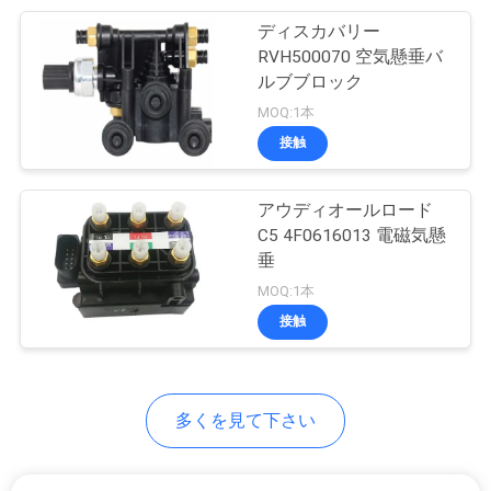
ディスカバリー
13
RVH500070 空気懸垂バ
ランドローバーの
ルブブロック
MOQ:1本
エアサスペンショ
接触
ン
アウディオールロード
C5 4F0616013 電磁気懸
垂
22
MOQ:1本
接触
ポルシェ空中懸垂
多くを見て下さい