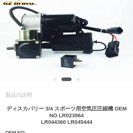
私
達
に
連
絡
し
な
さ
製品の説明
い
ディスカバリー 3/4 スポーツ用空気圧圧縮機 OEM
NO LR023964
LR044360 LR045444
引
OEM NO: