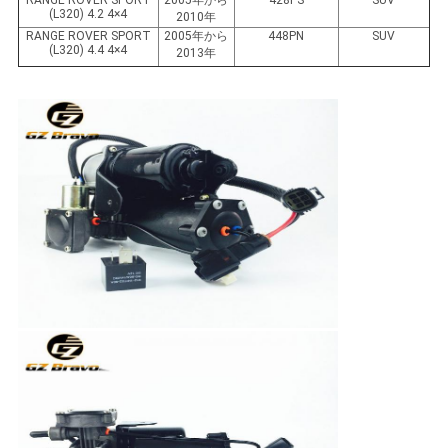
RANGE ROVER SPORT
2005年から
428PS
SUV
(L320) 4.2 4×4
2010年
PRIVACY
RANGE ROVER SPORT
2005年から
448PN
SUV
(L320) 4.4 4×4
2013年
POLICY