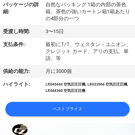
い
パッケージの詳
自然なパッキング:1箱の内部の茶色
て
細:
箱、茶色の強いカートン箱1箱あたり
の4部分の一つ
工
受渡し時間:
3〜15日
場
支払条件:
最初にT/T、ウェスタン・ユニオン、
クレジット カード、アリの支払、単
旅
語、等
行
供給の能力:
月に3000個
,
,
ハイライト:
LR045444 空気圧圧圧機
LR023964 空気圧圧圧機
品
LR044360 空気圧圧圧機
質
ベストプライス
管
理