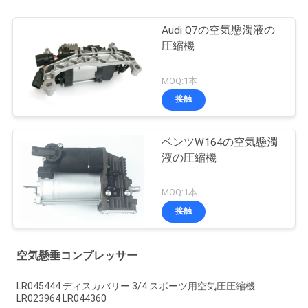
Audi Q7の空気懸濁液の
圧縮機
MOQ:1本
接触
ベンツW164の空気懸濁
液の圧縮機
MOQ:1本
接触
空気懸垂コンプレッサー
LR045444 ディスカバリー 3/4 スポーツ用空気圧圧縮機
LR023964 LR044360