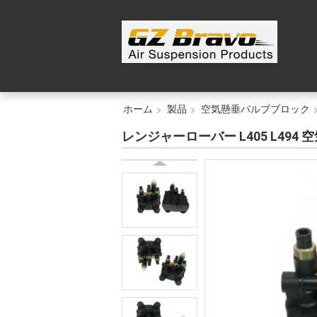
ホーム
製品
空気懸垂バルブブロック
レンジャーローバー L405 L494 空気