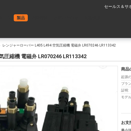
セールス＆サポ
ホーム
製品
企業情報
お問い合わせ
見積依頼
レンジャーローバー L405 L494 空気圧縮機 電磁弁 LR070246 LR113342
圧縮機 電磁弁 LR070246 LR113342
商品
起源の
ブラン
証明:
モデル
お支
最小注