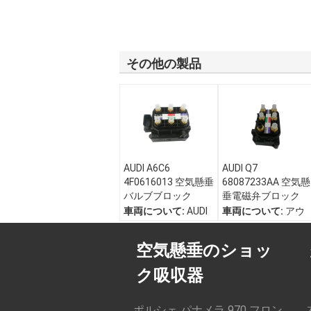
その他の製品
AUDI A6C6
AUDI Q7
4F0616013 空気懸垂
68087233AA 空気懸
バルブブロック
垂電磁弁ブロック
車両について:
AUDI
車両について:
アウ
A6C6/A6C5/A8D3
ディQ7
タイプ:
電磁弁のブ
タイプ:
電磁弁のブ
空気懸垂のショッ
ロック
ロック
材料:
プラスチッ
材料:
プラスチッ
ク吸収器
ク、銅
ク、銅
分類する:
空中懸垂
分類する:
空中懸垂
のシャーシシステム
のシャーシシステム
ポルシェ パナメラ 970 フロン