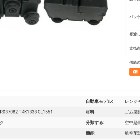
パッケ
受渡し
支払条
供給の
連絡
自動車モデル:
レンジャ
LR037082 T4K1338 GL1551
材料:
ゴム製
ク
分類する:
空中懸
機能:
航空配