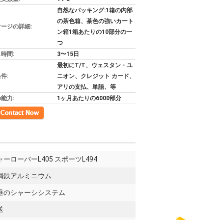
自然なパッキング:1箱の内部
の茶色箱、茶色の強いカート
ージの詳細:
ン箱1箱あたりの10部分の一
つ
時間:
3〜15日
最初にT/T、ウェスタン・ユ
件:
ニオン、クレジット カード、
アリの支払、単語、等
能力:
1ヶ月あたりの6000部分
先
ーローバーL405 スポーツL494
鋼鉄アルミニウム
垂のシャーシシステム
送