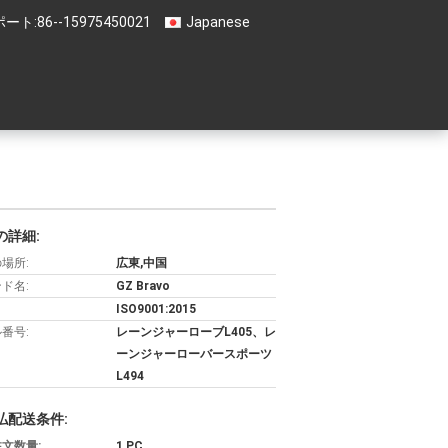
ート:
86--15975450021
Japanese
の詳細:
場所:
広東,中国
ド名:
GZ Bravo
ISO9001:2015
番号:
レーンジャーローブL405、レ
ーンジャーローバースポーツ
L494
払配送条件:
文数量:
1 PC