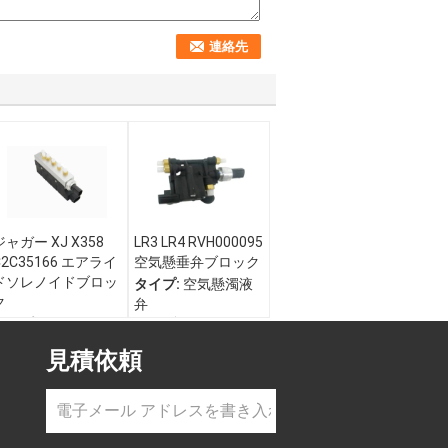
ジャガー XJ X358
LR3 LR4 RVH000095
C2C35166 エアライ
空気懸垂弁ブロック
ドソレノイドブロッ
タイプ:
空気懸濁液
ク
弁
タイプ:
空気懸垂弁,
OEM番号:
空気懸垂弁ブロック,
RVH000095
見積依頼
空気ポンプ供給電磁
参照番号:
弁ブロック
RVH000055
OEM番号:
車両について:
ラン
C2C35166
ド・レンジャーロー
参照番号:
バー・スポーツ LR3