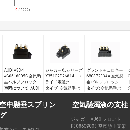
(
0
/ 3000)
AUDI A8D4
ジャガーXJシリーズ
グランドチェロキー
4G0616005C 空気懸
X351C2D26814 エア
68087233AA 空気懸
垂バルブブロック
ライド電磁弁
垂バルブブロック
車両について:
AUDI
タイプ:
空気懸垂バ
タイプ:
空気懸垂バ
A8D4/A6C7
ルブ; 空気懸垂バル
ルブ; 空気懸垂バル
タイプ:
電磁弁のブ
ブブロック
ブブロック
空中懸垂スプリン
空気懸濁液の支柱
ロック
OEM番号:
車両について:
ジー
材料:
プラスチッ
C2D26814
プ グランド チェロ
グ
ク、銅
参照番号:
C2D47540
キー
ジャガー XJ60 フロント
分類する:
空気懸垂
AW93-3B486-AB
OEM番号:
F308609003 空気懸垂支架
装置
車両について:
ジャ
68087233AA
左 右 Sクラス W221