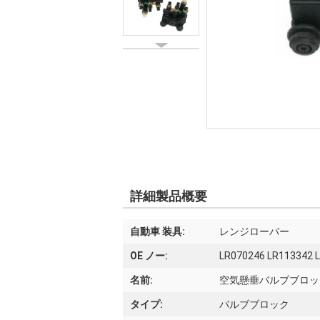
詳細製品概要
自動車 装具:
レンジローバー
OE ノー:
LR070246 LR113342 
名前:
空気懸垂バルブブロッ
タイプ:
バルブブロック